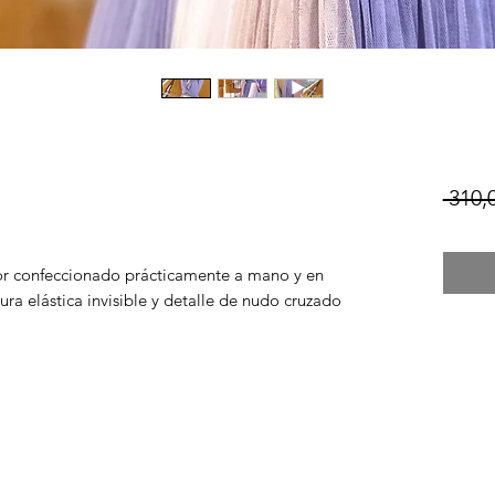
 310,
lor confeccionado prácticamente a mano y en
ura elástica invisible y detalle de nudo cruzado